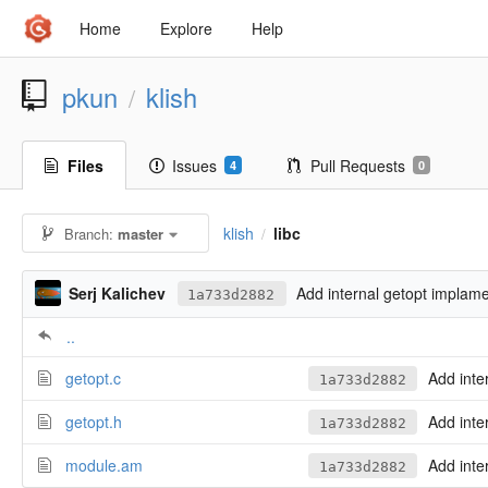
Home
Explore
Help
pkun
klish
/
Files
Issues
Pull Requests
4
0
klish
libc
Branch:
master
/
Serj Kalichev
Add internal getopt implam
1a733d2882
..
getopt.c
Add inte
1a733d2882
getopt.h
Add inte
1a733d2882
module.am
Add inte
1a733d2882